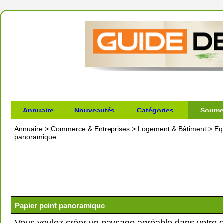
Annuaire
Nouveautés
Catégories
Soumet
Annuaire
>
Commerce & Entreprises
>
Logement & Bâtiment
>
Eq
panoramique
Papier peint panoramique
Vous voulez créer un paysage agréable dans votre 