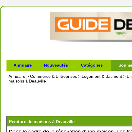
Annuaire
Nouveautés
Catégories
Soumet
Annuaire
>
Commerce & Entreprises
>
Logement & Bâtiment
>
En
maisons à Deauville
Peinture de maisons à Deauville
Dans le cadre de la rénovation d’une maison, des t