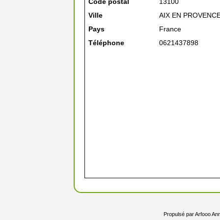
Code postal
13100
Ville
AIX EN PROVENC
Pays
France
Téléphone
0621437898
Propulsé par
Arfooo Ann