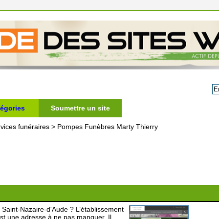
égories
Soumettre un site
vices funéraires
>
Pompes Funèbres Marty Thierry
 Saint-Nazaire-d'Aude ? L’établissement
ne adresse à ne pas manquer. Il