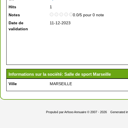
Hits
1
Notes
0.0/5 pour 0 note
Date de
11-12-2023
validation
Informations sur la société: Salle de sport Marseille
Ville
MARSEILLE
Propulsé par
Arfooo Annuaire
© 2007 - 2026 Generated i