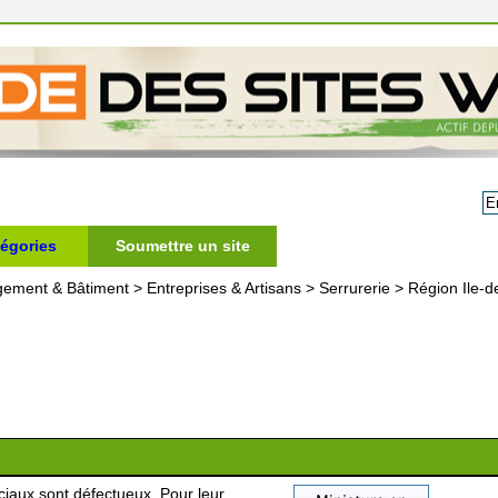
égories
Soumettre un site
gement & Bâtiment
>
Entreprises & Artisans
>
Serrurerie
>
Région Ile-d
iaux sont défectueux. Pour leur