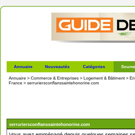
Annuaire
Nouveautés
Catégories
Soumet
Annuaire
>
Commerce & Entreprises
>
Logement & Bâtiment
>
En
France
>
serruriersconflanssaintehonorine.com
serruriersconflanssaintehonorine.com
Vous avez emménagé depuis quelques semaines s