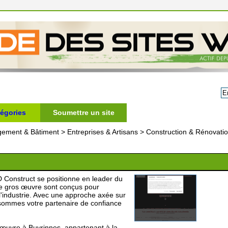
égories
Soumettre un site
gement & Bâtiment
>
Entreprises & Artisans
>
Construction & Rénovati
 Construct se positionne en leader du
de gros œuvre sont conçus pour
'industrie. Avec une approche axée sur
us sommes votre partenaire de confiance
os œuvre à Buvrinnes, appartenant à la