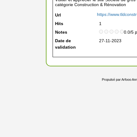
catégorie
Construction & Rénovation
https://www.tldconst
Url
Hits
1
Notes
0.0/5 
Date de
27-11-2023
validation
Propulsé par
Arfooo Ann