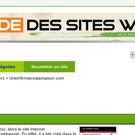
égories
Soumettre un site
ers
>
Uneinfirmierealamaison.com
i, alors le site internet
téresser. En effet, il a été créé dans le