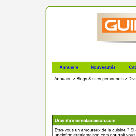
Annuaire
Nouveautés
Cat
Annuaire
>
Blogs & sites personnels
>
Div
Uneinfirmierealamaison.com
Etes-vous un amoureux de la cuisine ? Si ou
uneinfirmierealamaison.com pourrait vous in