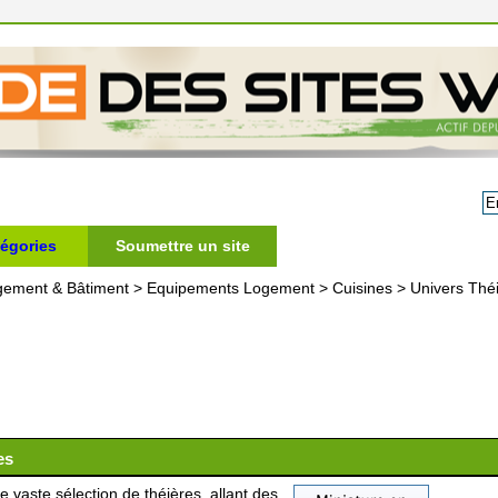
égories
Soumettre un site
gement & Bâtiment
>
Equipements Logement
>
Cuisines
>
Univers Théi
es
vaste sélection de théières, allant des