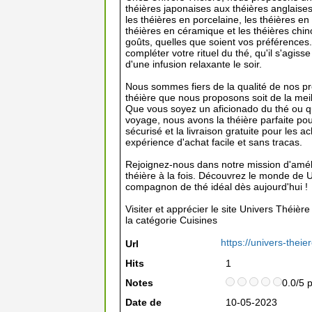
théières japonaises aux théières anglaises
les théières en porcelaine, les théières en 
théières en céramique et les théières chi
goûts, quelles que soient vos préférences.
compléter votre rituel du thé, qu'il s'agis
d'une infusion relaxante le soir.
Nous sommes fiers de la qualité de nos pr
théière que nous proposons soit de la meill
Que vous soyez un aficionado du thé ou 
voyage, nous avons la théière parfaite 
sécurisé et la livraison gratuite pour les 
expérience d'achat facile et sans tracas.
Rejoignez-nous dans notre mission d'amél
théière à la fois. Découvrez le monde de U
compagnon de thé idéal dès aujourd'hui !
Visiter et apprécier le site Univers Théièr
la catégorie
Cuisines
https://univers-theie
Url
Hits
1
Notes
0.0/5 
Date de
10-05-2023