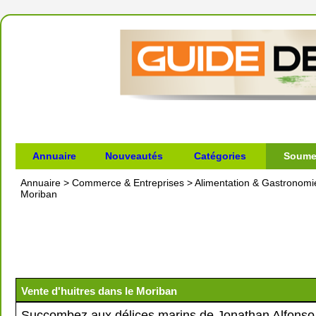
Annuaire
Nouveautés
Catégories
Soumet
Annuaire
>
Commerce & Entreprises
>
Alimentation & Gastronomi
Moriban
Vente d'huitres dans le Moriban
Succombez aux délices marins de Jonathan Alfonso