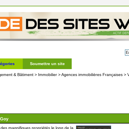
égories
Soumettre un site
gement & Bâtiment
>
Immobilier
>
Agences immobilières Françaises
>
 Goy
des magnifiques propriétés le long de la