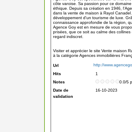
côte varoise. Sa passion pour ce domaine
éthique. Depuis sa création en 1946, l'A
dans la vente de maison à Rayol Canadel
développement d'un tourisme de luxe. Grâ
connaissance approfondie de la région, q
Agence Goy est en mesure de vous propose
prisées, que ce soit au calme des colline
regard indiscret.
Visiter et apprécier le site Vente maison
à la catégorie
Agences immobilières Franç
http://www.agenceg
Url
Hits
1
Notes
0.0/5 
Date de
16-10-2023
validation