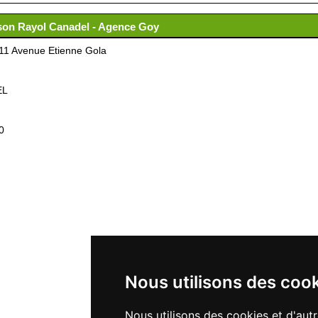
ison Rayol Canadel - Agence Goy
 11 Avenue Etienne Gola
EL
0
Nous utilisons des coo
Nous utilisons des cookies et d'aut