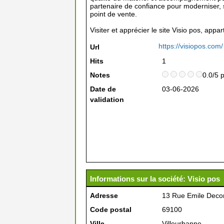
partenaire de confiance pour moderniser, s
point de vente.
Visiter et apprécier le site Visio pos, appa
https://visiopos.com/
Url
Hits
1
Notes
0.0/5 
Date de
03-06-2026
validation
Informations sur la société: Visio pos
Adresse
13 Rue Emile Deco
Code postal
69100
Ville
Villeurbanne