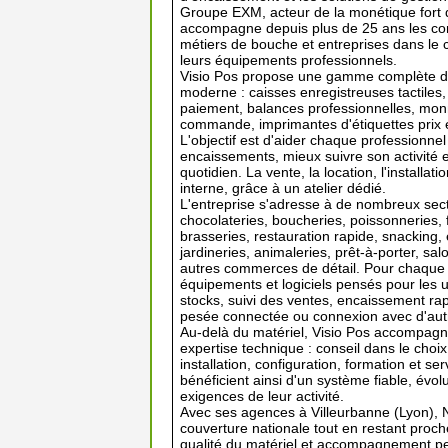
Groupe EXM, acteur de la monétique fort de
accompagne depuis plus de 25 ans les com
métiers de bouche et entreprises dans le ch
leurs équipements professionnels.
Visio Pos propose une gamme complète d
moderne : caisses enregistreuses tactiles,
paiement, balances professionnelles, mo
commande, imprimantes d'étiquettes prix 
L'objectif est d'aider chaque professionne
encaissements, mieux suivre son activité e
quotidien. La vente, la location, l'installat
interne, grâce à un atelier dédié.
L'entreprise s'adresse à de nombreux secte
chocolateries, boucheries, poissonneries, 
brasseries, restauration rapide, snacking, é
jardineries, animaleries, prêt-à-porter, sal
autres commerces de détail. Pour chaque 
équipements et logiciels pensés pour les u
stocks, suivi des ventes, encaissement rapid
pesée connectée ou connexion avec d'autr
Au-delà du matériel, Visio Pos accompagne
expertise technique : conseil dans le choix
installation, configuration, formation et 
bénéficient ainsi d'un système fiable, évolu
exigences de leur activité.
Avec ses agences à Villeurbanne (Lyon), N
couverture nationale tout en restant proche
qualité du matériel et accompagnement pe