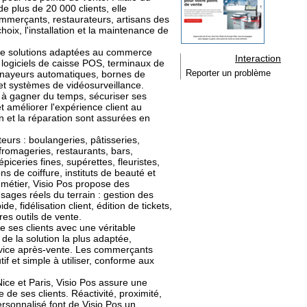
 plus de 20 000 clients, elle
merçants, restaurateurs, artisans des
oix, l'installation et la maintenance de
e solutions adaptées au commerce
Interaction
 logiciels de caisse POS, terminaux de
nnayeurs automatiques, bornes de
Reporter un problème
et systèmes de vidéosurveillance.
l à gagner du temps, sécuriser ses
t améliorer l'expérience client au
ion et la réparation sont assurées en
urs : boulangeries, pâtisseries,
fromageries, restaurants, bars,
piceries fines, supérettes, fleuristes,
ons de coiffure, instituts de beauté et
métier, Visio Pos propose des
sages réels du terrain : gestion des
e, fidélisation client, édition de tickets,
es outils de vente.
 ses clients avec une véritable
 de la solution la plus adaptée,
service après-vente. Les commerçants
tif et simple à utiliser, conforme aux
ice et Paris, Visio Pos assure une
 de ses clients. Réactivité, proximité,
rsonnalisé font de Visio Pos un