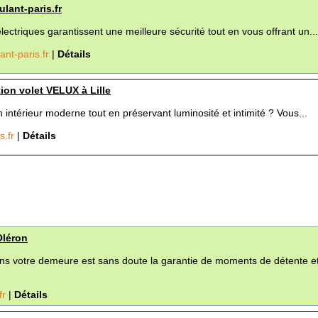
ulant-paris.fr
lectriques garantissent une meilleure sécurité tout en vous offrant un...
ant-paris.fr
|
Détails
tion volet VELUX à Lille
 intérieur moderne tout en préservant luminosité et intimité ? Vous...
s.fr
|
Détails
Oléron
ans votre demeure est sans doute la garantie de moments de détente e
fr
|
Détails