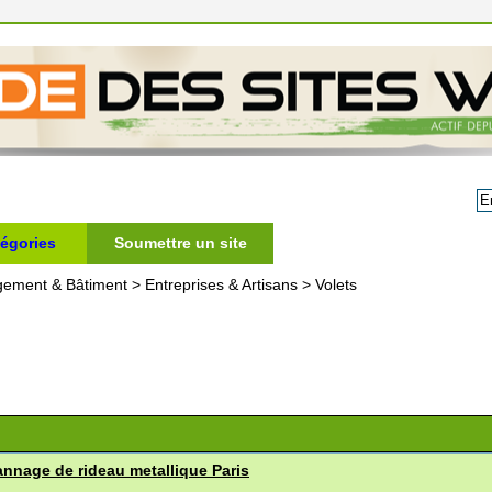
égories
Soumettre un site
gement & Bâtiment
>
Entreprises & Artisans
>
Volets
pannage de rideau metallique Paris