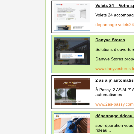
Volets 24 – Votre s
Volets 24 accompagne 
depannage.volets24
Danyve Stores
Solutions d’ouvertu
Danyve Stores propo
www.danyvestores.f
2 as alp' automati
À Passy, 2 AS ALP'
automatismes....
www.2as-passy.co
dépannage rideau 
sos-réparation vous
rideau...