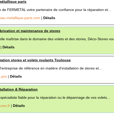
étallique paris
e de FERMETAL votre partenaire de confiance pour la réparation et...
au-metallique-paris.com
|
Détails
brication et maintenance de stores
lle maîtrise dans le domaine des volets et des stores, Déco-Stores vou
h
|
Détails
aration stores et volets roulants Toulouse
’entreprise de référence en matière d’installation de stores et...
s.pro
|
Détails
tallation & Réparation
pécialiste fiable pour la réparation ou le dépannage de vos volets...
ures.fr
|
Détails