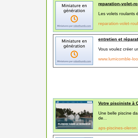
reparation-volet-ro
Les volets roulants é
reparation-volet-roul
entretien et répara
Vous voulez créer un
www.lumicomble-loo
Votre pisciniste à 
Une belle piscine d
de...
aps-piscines-oleron.