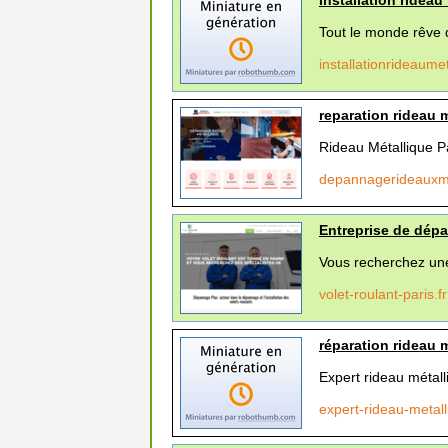
Installation rideau
Tout le monde rêve d
installationrideaumet
reparation rideau 
Rideau Métallique Pa
depannagerideauxme
Entreprise de dépan
Vous recherchez une 
volet-roulant-paris.f
réparation rideau 
Expert rideau métall
expert-rideau-metall