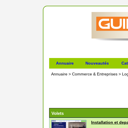
Annuaire
Nouveautés
Cat
Annuaire
>
Commerce & Entreprises
>
Lo
Volets
Installation et de