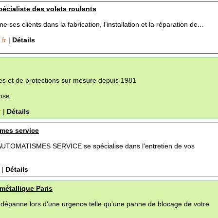
pécialiste des volets roulants
ses clients dans la fabrication, l’installation et la réparation de...
.fr
|
Détails
res et de protections sur mesure depuis 1981
se...
r
|
Détails
smes service
 AUTOMATISMES SERVICE se spécialise dans l'entretien de vos
m
|
Détails
métallique Paris
 dépanne lors d'une urgence telle qu'une panne de blocage de votre