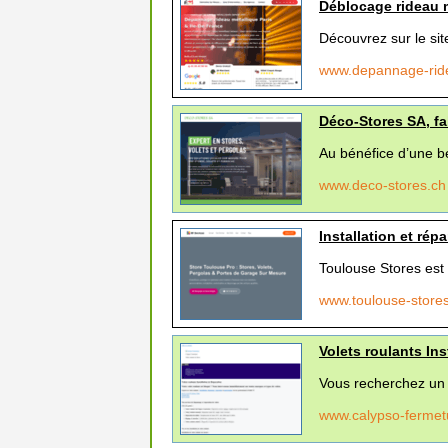
Déblocage rideau m
Découvrez sur le sit
www.depannage-ride
Déco-Stores SA, fa
Au bénéfice d’une be
www.deco-stores.c
Installation et rép
Toulouse Stores est l
www.toulouse-store
Volets roulants Ins
Vous recherchez un s
www.calypso-fermet