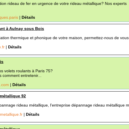
tion rideau de fer en urgence de votre rideau métallique? Nos experts
ques.paris
|
Détails
ant à Aulnay sous Bois
solation thermique et phonique de votre maison, permettez-nous de vous.
.fr
|
Détails
is
s volets roulants à Paris 75?
s comment entretenir...
is.com
|
Détails
 métallique 92
pannage rideau métallique, l'entreprise dépannage rideau métallique me
metallique.fr
|
Détails