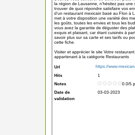
la région de Lausanne, n’hésitez pas une 
trouver de quoi répondre satisfaire vos en
d’un restaurant mexicain basé au Flon à La
met à votre disposition une variété des mei
les goûts, toutes les envies et tous les b
vous avez la garantie de déguster des plat
exquis et plaisant, car étant cuisinés à par
savoir plus sur sa carte et ses tarifs ou p
cette fiche.
Visiter et apprécier le site Votre restaura
appartenant à la catégorie
Restaurants
https://www.mexicana-
Url
Hits
1
Notes
0.0/5 
Date de
03-03-2023
validation