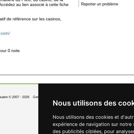
Accédez au lien associé à cette fiche
Reporter un problème
matif de référence sur les casinos,
.com/
pour 0 note
uaire
© 2007 - 2026 Generated in 0.023 Queries: 6
Contact
Newsletter
- Changer les 
Nous utilisons des coo
Nous utilisons des cookies et d'aut
expérience de navigation sur notre 
des publicités ciblées, pour analyse