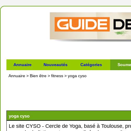
Annuaire
Nouveautés
Catégories
Soumet
Annuaire
>
Bien être
>
fitness
>
yoga cyso
yoga cyso
Le site CYSO - Cercle de Yoga, basé à Toulouse, p