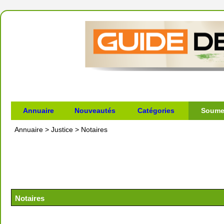
Annuaire
Nouveautés
Catégories
Soumet
Annuaire
>
Justice
>
Notaires
Notaires