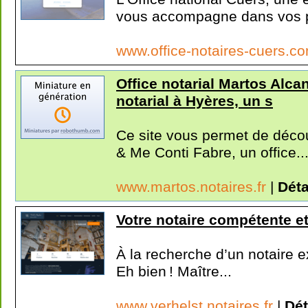
vous accompagne dans vos pr
www.office-notaires-cuers.c
Office notarial Martos Alcan
notarial à Hyères, un s
Ce site vous permet de découv
& Me Conti Fabre, un office..
www.martos.notaires.fr
|
Déta
Votre notaire compétente et
À la recherche d’un notaire e
Eh bien ! Maître...
www.verhelst.notaires.fr
|
Dét