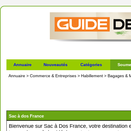
Annuaire
Nouveautés
Catégories
Soumet
Annuaire
>
Commerce & Entreprises
>
Habillement
>
Bagages & M
Sac à dos France
Bienvenue sur Sac à Dos France, votre destination e